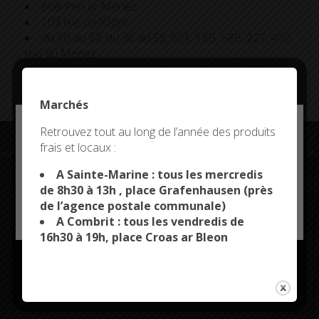
60B Pen ar Menez
103 rue de l’Odet
du 10 au 32, du 36 au 58, 60T, 18B, 58B, 22T, 40B
rue du Menez
du 1 au 21, du 2 au 4 quai Jacques de Thézac
2 quai Jacques de Thézac
Marchés
Deny all cookies
Retrouvez tout au long de l’année des produits
frais et locaux :
This site uses cookies and gives you control over what
you want to activate
A Sainte-Marine : tous les mercredis
Restez connectés
de 8h30 à 13h , place Grafenhausen (près
de l’agence postale communale)
OK, ACCEPT ALL
PERSONALIZE
A Combrit : tous les vendredis de
16h30 à 19h, place Croas ar Bleon
CITYKOMI