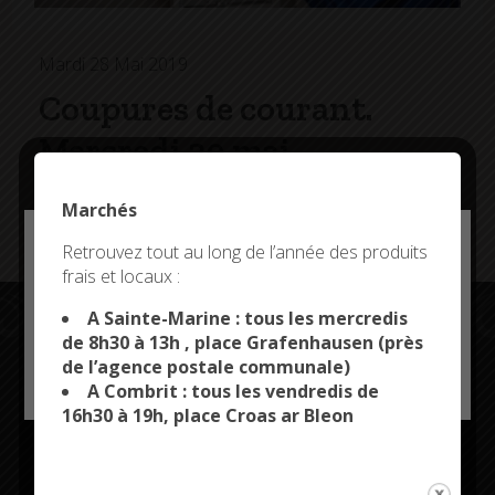
Mardi 28 Mai 2019
Coupures de courant.
Mercredi 29 mai
Des coupures de courant auront lieu mercredi 29 mai,
Marchés
de 9h15 à 11h45 et de 13h45 à 16h30, à Kerguillec.
Deny all cookies
Retrouvez tout au long de l’année des produits
frais et locaux :
This site uses cookies and gives you control over what
you want to activate
A Sainte-Marine : tous les mercredis
de 8h30 à 13h , place Grafenhausen (près
de l’agence postale communale)
OK, ACCEPT ALL
PERSONALIZE
Restez connectés
A Combrit : tous les vendredis de
16h30 à 19h, place Croas ar Bleon