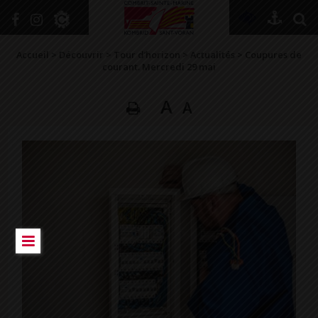
+
Confort
Accueil
>
Découvrir
>
Tour d’horizon
>
Actualités
>
Coupures de
courant. Mercredi 29 mai
A
A
DÉCOUVRIR
VIVRE ICI
SE RENSEIGNER
SE DIVERTIR
GRANDIR
NAVIGUER