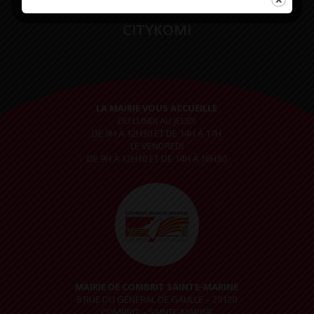
CITYKOMI
LA MAIRIE VOUS ACCUEILLE
DU LUNDI AU JEUDI
DE 9H À 12H30 ET DE 14H À 17H
LE VENDREDI
DE 9H À 12H30 ET DE 14H À 16H30
MAIRIE DE COMBRIT SAINTE-MARINE
8 RUE DU GÉNÉRAL DE GAULLE – 29120
COMBRIT – SAINTE-MARINE