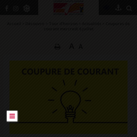
+
Confort
Accueil
>
Découvrir
>
Tour d’horizon
>
Actualités
>
Coupures de
courant mercredi 6 juillet
A
A
DÉCOUVRIR
VIVRE ICI
SE RENSEIGNER
SE DIVERTIR
GRANDIR
NAVIGUER