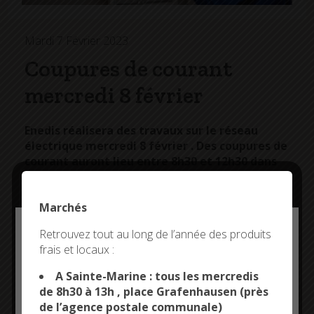
Mardi 7 Février 2023
Coupures de courant
mercredi 8 février
Enedis réalisera des travaux sur le réseau
électrique mercredi 8 février . Des coupures de
courant auront lieu entre 8h30 et 12h30 dans
les quartiers ou lieux-dits suivants :
du 1 au 9, 2 au 14, 2A, 2B, 2C , 2D rue de l’Océan
Marchés
du 1 au 5, du 2 au 8 impasse des Navigateurs
Deny all cookies
Retrouvez tout au long de l’année des produits
14B avenue de l’Océan
frais et locaux :
7 impasse des Mouettes
This site uses cookies and gives you control over what
69, du 73 au 75, 52, 75T et 75B rue de l’Odet
you want to activate
A Sainte-Marine : tous les mercredis
de 8h30 à 13h , place Grafenhausen (près
de l’agence postale communale)
OK, ACCEPT ALL
PERSONALIZE