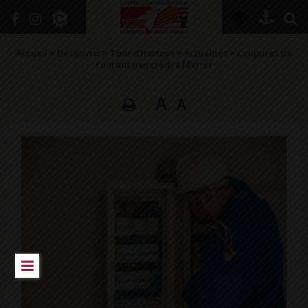
+
Confort
Accueil
>
Découvrir
>
Tour d’horizon
>
Actualités
>
Coupures de
courant mercredi 8 février
A
A
DÉCOUVRIR
VIVRE ICI
SE RENSEIGNER
SE DIVERTIR
GRANDIR
NAVIGUER