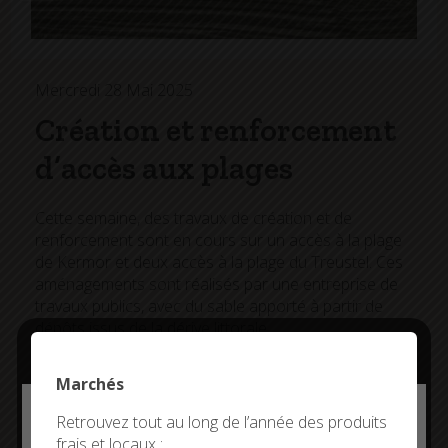
Mercredi 28 Mai 2025
Création et renforcement
d’accès aux plages
Cette semaine, des travaux de création et de
renforcement sont en cours sur un accès à la plage
de Kermor et deux accès à la plage du Treustel. Ces
aménagements sont réalisés par une entreprise de
travaux publics, avec du sable apporté à partir de
dépôts issus de la dérive littorale.
Le chantier est financé par le SIVOM Combrit Sainte-
Marchés
Marine Île-Tudy.
Deny all cookies
Retrouvez tout au long de l’année des produits
Dans un second temps, des ganivelles seront mises
frais et locaux :