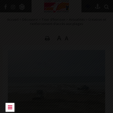
+
Confort
Accueil
>
Découvrir
>
Tour d’horizon
>
Actualités
>
Création et
renforcement d’accès aux plages
A
A
DÉCOUVRIR
VIVRE ICI
SE RENSEIGNER
SE DIVERTIR
GRANDIR
NAVIGUER