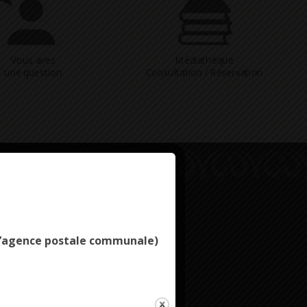
Vous avez
Médiathèque
une question
Consultation / Réservation
Deny all cookies
e l’agence postale communale)