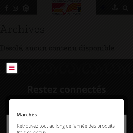
+
Confort
Archives
DÉCOUVRIR
Désolé, aucun contenu disponible.
VIVRE ICI
SE RENSEIGNER
SE DIVERTIR
Restez connectés
GRANDIR
NAVIGUER
Marchés
Deny all cookies
Retrouvez tout au long de l’année des produits
CITYKOMI
frais et locaux :