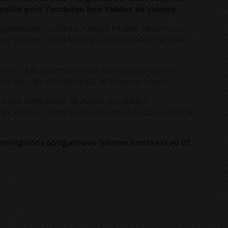
filé pour l’occasion leur tablier de cuisine.
légumineuses », affirme Yannick Kéravec devant ses
de Combrit Sainte-Marine a enfilé le tablier de chef
bis, dalh de lentilles épicé accompagné d’un riz
n avec des produits frais, de saison et locaux.
 à une alimentation de qualité aux publics
 lancé par le Fonds de dotation des Biocoop auquel le
Inscriptions obligatoires (places limitées) au 02