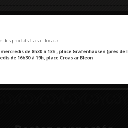
okies and gives you control over what you want to activate
 des produits frais et locaux :
OK, ACCEPT ALL
PERSONALIZE
s mercredis de 8h30 à 13h , place Grafenhausen (près d
Démarches
Menus du
edis de 16h30 à 19h, place Croas ar Bleon
administratives
restaurant scolaire
u