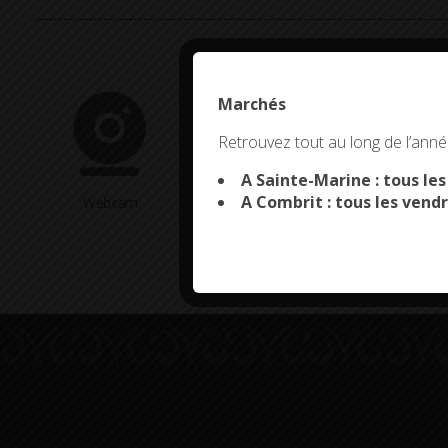
Marchés
This site uses co
Retrouvez tout au long de l’année
A Sainte-Marine : tous le
A Combrit : tous les vendr
Webcam
Arrêtés en cours