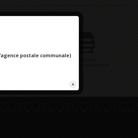
Deny all cookies
e l’agence postale communale)
Vous avez
Médiathèque
ne question
Consultation / Réservation