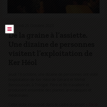
Mercredi 25 Octobre 2023
De la graine à l’assiette.
Une dizaine de personnes
visitent l’exploitation de
Ker Héol
Jeudi 19 octobre, une dizaine de personnes ont visité
l’exploitation de Ker Héol de Gérard et Mehdi
Bensoussan, à Tréogat. Père et fils travaillent et
produisent ensemble des plantes aromatiques et
médicinales.
Cette visite s’inscrivait dans le cadre du projet
« De la