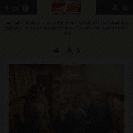
+
Confort
Accueil
>
Découvrir
>
Tour d’horizon
>
Actualités
>
De la graine à
l’assiette. Une dizaine de personnes visitent l’exploitation de Ker
Héol
DÉCOUVRIR
A
A
VIVRE ICI
SE RENSEIGNER
SE DIVERTIR
GRANDIR
NAVIGUER