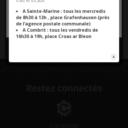
Inscriptions obligatoires jusqu’au lundi 16 octobre au
frais et locaux :
This site uses cookies and gives you control over what
02 98 56 74 19 / ccas@combrit-saintemarine.bzh
you want to activate
A Sainte-Marine : tous les mercredis
Covoiturage possible. Départ à 10h du parking de la
de 8h30 à 13h , place Grafenhausen (près
mairie.
de l’agence postale communale)
OK, ACCEPT ALL
PERSONALIZE
A Combrit : tous les vendredis de
16h30 à 19h, place Croas ar Bleon
Restez connectés
CITYKOMI