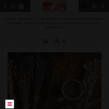
+
Confort
Accueil
>
Découvrir
>
Tour d’horizon
>
Actualités
>
De la graine à
l’assiette. Visite d’un producteur de plantes médicinales et
aromatiques
DÉCOUVRIR
A
A
VIVRE ICI
SE RENSEIGNER
SE DIVERTIR
GRANDIR
NAVIGUER