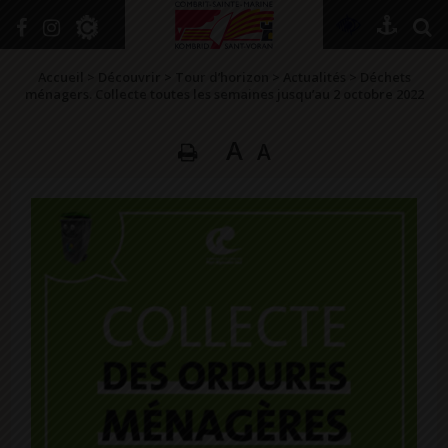
+
Confort
Accueil
>
Découvrir
>
Tour d’horizon
>
Actualités
>
Déchets
ménagers. Collecte toutes les semaines jusqu’au 2 octobre 2022
A
A
DÉCOUVRIR
VIVRE ICI
SE RENSEIGNER
SE DIVERTIR
GRANDIR
NAVIGUER