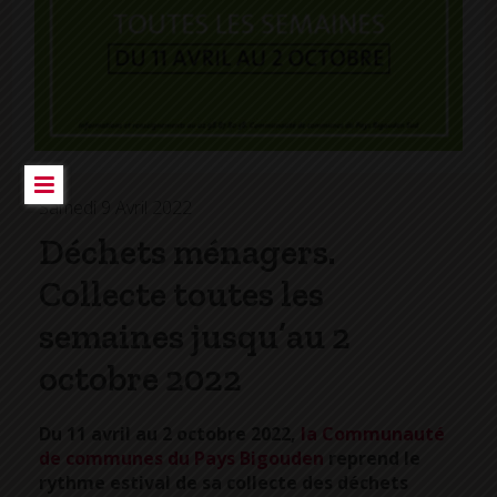
Samedi 9 Avril 2022
Déchets ménagers.
Collecte toutes les
semaines jusqu’au 2
octobre 2022
Du 11 avril au 2 octobre 2022,
la Communauté
de communes du Pays Bigouden
reprend le
rythme estival de sa collecte des déchets