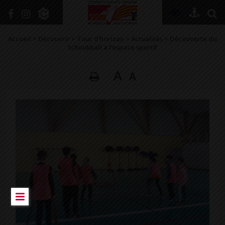
+
Confort
Accueil
>
Découvrir
>
Tour d’horizon
>
Actualités
>
Découverte du
tchoukball à l’espace sportif
A
A
DÉCOUVRIR
VIVRE ICI
SE RENSEIGNER
SE DIVERTIR
GRANDIR
NAVIGUER