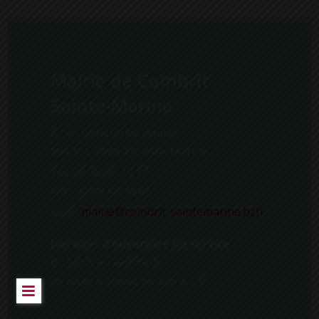
Mairie de Combrit
Sainte-Marine
8 rue Général de Gaulle
29120 Combrit Sainte-Marine
Tél. 02 98 56 74 17
Fax : 02 98 56 40 65
Mail :
mairie@combrit-saintemarine.bzh
Horaires d’ouverture du service
du lundi au vendredi
de 8h30 à 12h et de 14h à 17h