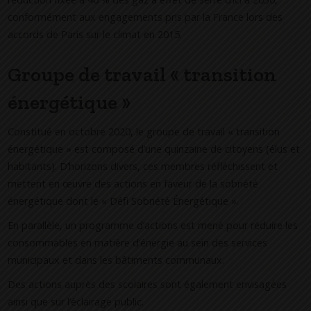
conformément aux engagements pris par la France lors des
accords de Paris sur le climat en 2015.
Groupe de travail « transition
énergétique »
Constitué en octobre 2020, le groupe de travail « transition
énergétique » est composé d’une quinzaine de citoyens (élus et
habitants). D’horizons divers, ces membres réfléchissent et
mettent en œuvre des actions en faveur de la sobriété
énergétique dont le « Défi Sobriété Énergétique ».
En parallèle, un programme d’actions est mené pour réduire les
consommables en matière d’énergie au sein des services
municipaux et dans les bâtiments communaux.
Des actions auprès des scolaires sont également envisagées
ainsi que sur l’éclairage public.