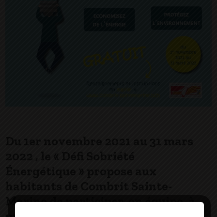
Du 1er novembre 2021 au 31 mars
2022 , le « Défi Sobriété
Énergétique » propose aux
habitants de Combrit Sainte-
Marine de participer, en équipe, à
un challenge réduisant leur