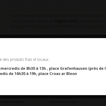
Pour organiser au mieux ces rencontres dans le respect d
votre présence auprès de
Ingrid Lainé
(Responsable du 
messagerie électronique (direction@sioca.fr) au plus tard 
okies and gives you control over what you want to activate
 des produits frais et locaux :
OK, ACCEPT ALL
PERSONALIZE
s mercredis de 8h30 à 13h , place Grafenhausen (près d
edis de 16h30 à 19h, place Croas ar Bleon
Démarches
Menus du
administratives
restaurant scolaire
u