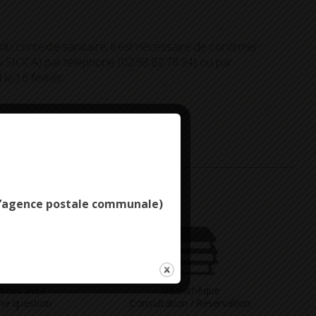
u contexte sanitaire, il est nécessaire de confirmer
SIOCA) par téléphone (02.98.82.78.34) ou par
le 16 février.
Deny all cookies
e l’agence postale communale)
Vous avez
Médiathèque
ne question
Consultation / Réservation