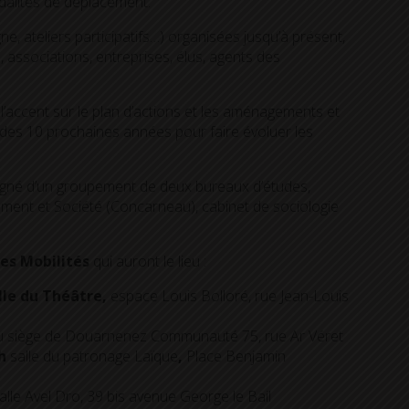
dalités de déplacement.
e, ateliers participatifs…) organisées jusqu’à présent,
 associations, entreprises, élus, agents des
l’accent sur le plan d’actions et les aménagements et
e des 10 prochaines années pour faire évoluer les
agné d’un groupement de deux bureaux d’études,
nement et Société (Concarneau), cabinet de sociologie
des Mobilités
qui auront le lieu :
alle du Théâtre,
espace Louis Bolloré, rue Jean-Louis
u siège de Douarnenez Communauté 75, rue Ar Véret
2h
salle du patronage Laïque
,
Place Benjamin
alle Avel Dro, 39 bis avenue George le Bail