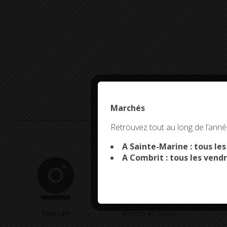
Marchés
This site uses co
Retrouvez tout au long de l’année
A Sainte-Marine : tous le
A Combrit : tous les vendr
Webcam
Arrêtés en cours