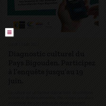
Lundi 13 Juin 2022
Diagnostic culturel du
Pays Bigouden. Participez
à l’enquête jusqu’au 19
juin.
La culture est un facteur d’attractivité, de cohésion
sociale et de vivre-ensemble. Elle occupe une place
essentielle dans les enjeux de développement