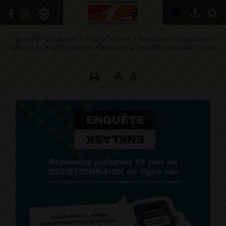
+
Confort
Accueil
>
Découvrir
>
Tour d’horizon
>
Actualités
>
Diagnostic
culturel du Pays Bigouden. Participez à l’enquête jusqu’au 19 juin.
A
A
DÉCOUVRIR
VIVRE ICI
SE RENSEIGNER
SE DIVERTIR
GRANDIR
NAVIGUER