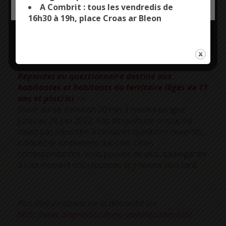
Définir et hiérarchiser les enjeux prioritaires pour
A Combrit : tous les vendredis de
les territoires
16h30 à 19h, place Croas ar Bleon
Développer l’appropriation de la démarche par les
acteurs et habitants
Répondez au questionnaire destiné aux
habitantes et habitants du territoire (âgés de 11
ans et plus) ici
>>
D’une durée d’environ 20 min, il restera en ligne
jusqu’au 26 juin 2022. Pas d’inquiétude si vous ne
savez pas répondre à certaines questions ouvertes,
indiquez-le simplement dans les cases
correspondantes. Vous pouvez, de plus, sauvegarder
à tout moment vos réponses et y revenir plus tard.
Plus d’informations sur la démarche sur
https://www.diagnosticculturel-paysbigouden.bzh/