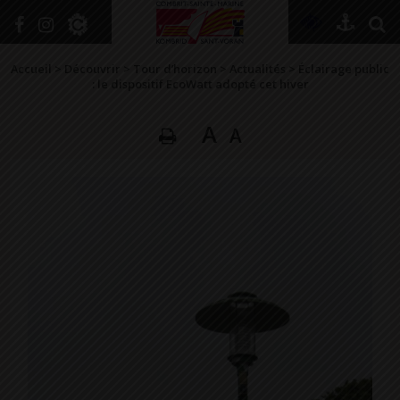
+
Confort
Accueil
>
Découvrir
>
Tour d’horizon
>
Actualités
>
Éclairage public
: le dispositif EcoWatt adopté cet hiver
A
A
DÉCOUVRIR
VIVRE ICI
SE RENSEIGNER
SE DIVERTIR
GRANDIR
NAVIGUER