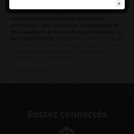
Ainsi, en cas de pic de consommation
d’électricité, l’éclairage public pourra être
coupé temporairement sur le territoire
communal. Cette extinction automatique ne
sera appliquée qu’en cas de signal EcoWatt, sur
des temps limités
, principalement entre 18 h et 20
h. Certains lieux, dont l’éclairage est jugé nécessaire
pour des raisons de sécurité, ne seront pas
concernés par ces délestages.
Consulter l’Arrêté >>
Restez connectés