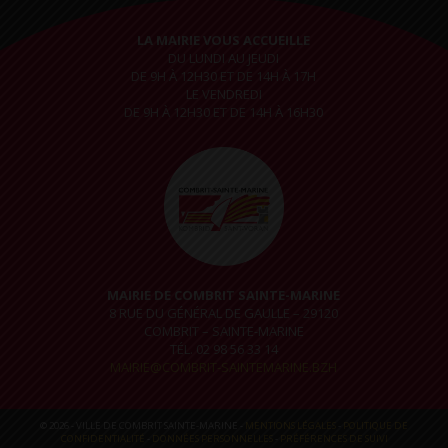
LA MAIRIE VOUS ACCUEILLE
DU LUNDI AU JEUDI
DE 9H À 12H30 ET DE 14H À 17H
LE VENDREDI
DE 9H À 12H30 ET DE 14H À 16H30
MAIRIE DE COMBRIT SAINTE-MARINE
8 RUE DU GÉNÉRAL DE GAULLE – 29120
COMBRIT – SAINTE-MARINE
TÉL. 02 98 56 33 14
MAIRIE@COMBRIT-SAINTEMARINE.BZH
© 2026 - VILLE DE COMBRIT SAINTE-MARINE -
MENTIONS LÉGALES
-
POLITIQUE DE
CONFIDENTIALITÉ
-
DONNÉES PERSONNELLES
-
PRÉFÉRENCES DE SUIVI