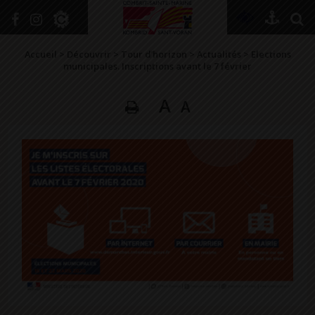
+
Confort
Accueil
>
Découvrir
>
Tour d’horizon
>
Actualités
>
Elections
municipales. Inscriptions avant le 7 février
A
A
DÉCOUVRIR
VIVRE ICI
SE RENSEIGNER
SE DIVERTIR
GRANDIR
NAVIGUER