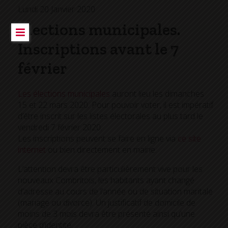
Lundi 20 Janvier 2020
Elections municipales.
Inscriptions avant le 7
février
Les élections municipales
auront lieu les dimanches
15 et 22 mars 2020. Pour pouvoir voter, il est impératif
d’être inscrit sur les listes électorales au plus tard le
vendredi 7 février 2020.
Les inscriptions peuvent se faire en ligne via
ce site
internet
ou bien directement en mairie.
L’attention devra être particulièrement vive pour les
nouveaux Combritois, les habitants ayant changé
d’adresse au cours de l’année ou de situation maritale
(mariage ou divorce). Un justificatif de domicile de
moins de 3 mois devra être présenté ainsi qu’une
pièce d’identité.