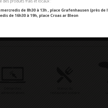
 des produits frais et locaux :
OK, ACCEPT ALL
PERSONALIZE
s mercredis de 8h30 à 13h , place Grafenhausen (près d
edis de 16h30 à 19h, place Croas ar Bleon
Démarches
Menus du
administratives
restaurant scolaire
u