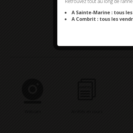
Retrouvez tout au long de l’année
A Sainte-Marine : tous le
A Combrit : tous les vendr
Webcam
Arrêtés en cours