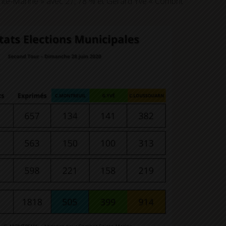
inte-Marine » avec 27, 78 % et Gérard Yvé « Combrit