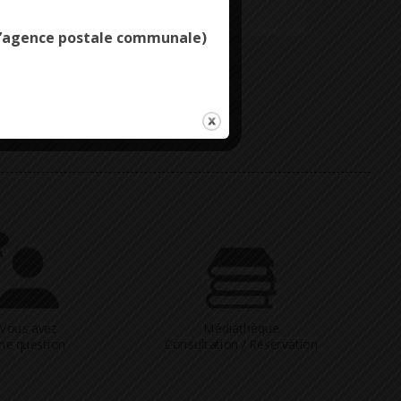
e l’agence postale communale)
Vous avez
Médiathèque
ne question
Consultation / Réservation