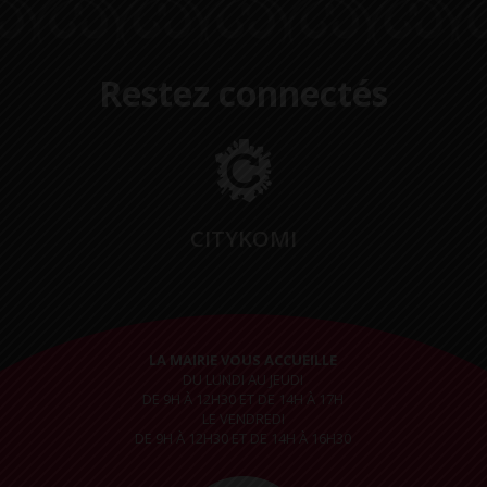
Restez connectés
CITYKOMI
LA MAIRIE VOUS ACCUEILLE
DU LUNDI AU JEUDI
DE 9H À 12H30 ET DE 14H À 17H
LE VENDREDI
DE 9H À 12H30 ET DE 14H À 16H30