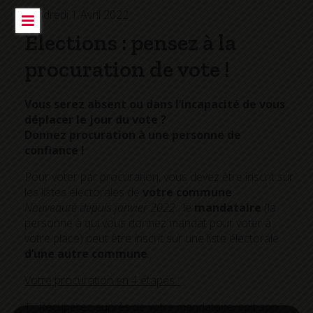
Vendredi 1 Avril 2022
Élections : pensez à la
procuration de vote !
Vous serez absent ou dans l’incapacité de vous
déplacer le jour du vote ?
Donnez procuration à une personne de
confiance !
Pour voter par procuration, vous devez être inscrit sur
les listes électorales de
votre commune
.
Nouveauté depuis janvier 2022
: le
mandataire
(la
personne à qui vous donnez mandat pour voter à
votre place) peut être inscrit sur une liste électorale
d’une autre commune
.
Votre procuration en 4 étapes :
1. Récupérez auprès de votre mandataire, soit son