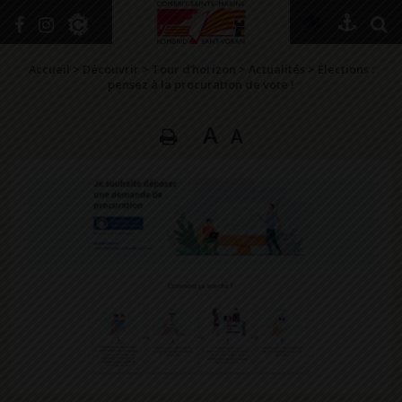
+
Confort
Accueil
>
Découvrir
>
Tour d’horizon
>
Actualités
>
Élections :
pensez à la procuration de vote !
A
A
DÉCOUVRIR
VIVRE ICI
SE RENSEIGNER
SE DIVERTIR
GRANDIR
NAVIGUER