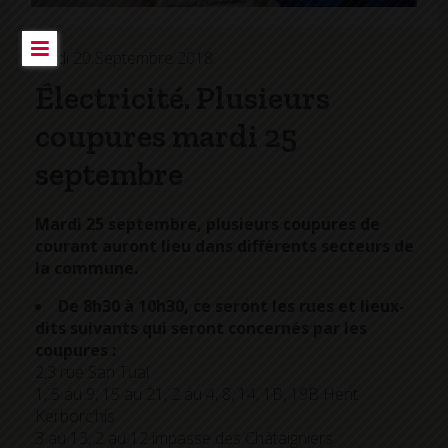
Jeudi 20 Septembre 2018
Électricité. Plusieurs
coupures mardi 25
septembre
Mardi 25 septembre, plusieurs coupures de
courant auront lieu dans différents secteurs de
la commune.
De 8h30 à 10h30
, ce seront les rues et lieux-
dits suivants qui seront concernés par les
coupures :
2,3 rue San Tual
1, 5 au 9, 15 au 21, 2 au 4, 8, 14, 1B, 19B Hent
Kerborc’his
3 au 13, 2 au 12 impasse des Châtaigniers