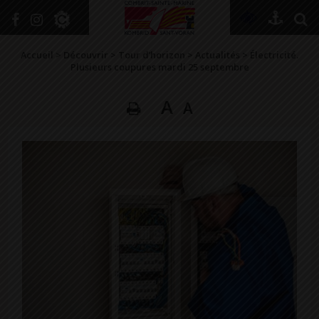
+
Confort
Accueil
>
Découvrir
>
Tour d’horizon
>
Actualités
>
Électricité.
Plusieurs coupures mardi 25 septembre
A
A
DÉCOUVRIR
VIVRE ICI
SE RENSEIGNER
SE DIVERTIR
GRANDIR
NAVIGUER