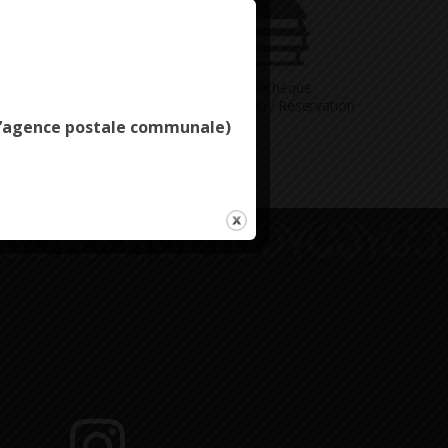
Deny all cookies
Vous avez
Médiathèque
ne question
Consultation / Réservation
e l’agence postale communale)