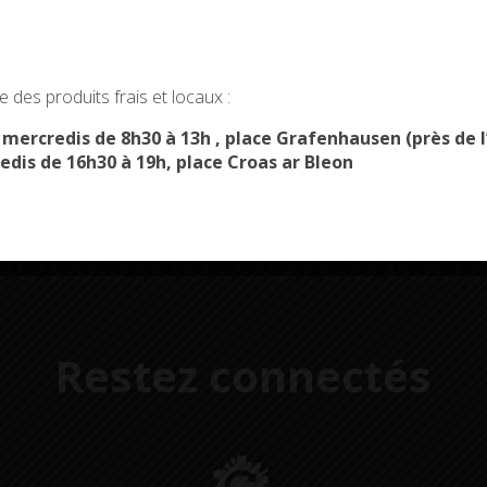
okies and gives you control over what you want to activate
 des produits frais et locaux :
Démarches
Menus du
administratives
restaurant scolaire
u
OK, ACCEPT ALL
PERSONALIZE
s mercredis de 8h30 à 13h , place Grafenhausen (près d
edis de 16h30 à 19h, place Croas ar Bleon
Restez connectés