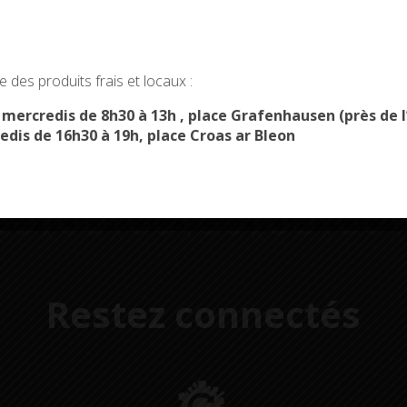
okies and gives you control over what you want to activate
 des produits frais et locaux :
Démarches
Menus du
administratives
restaurant scolaire
u
OK, ACCEPT ALL
PERSONALIZE
s mercredis de 8h30 à 13h , place Grafenhausen (près d
edis de 16h30 à 19h, place Croas ar Bleon
Restez connectés