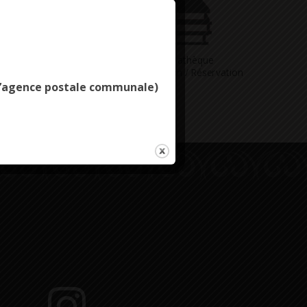
Deny all cookies
Vous avez
Médiathèque
ne question
Consultation / Réservation
e l’agence postale communale)