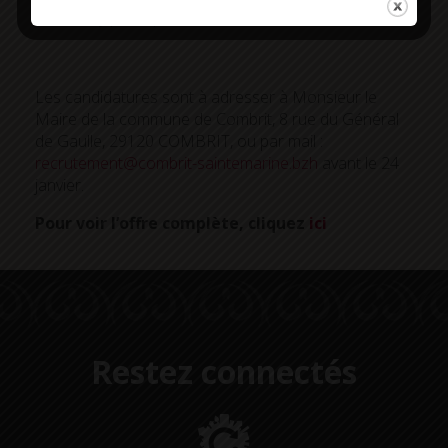
jeunes à y participer
Les candidatures sont à adresser à Monsieur le
Maire de la commune de Combrit, 8 rue du Général
de Gaulle, 29120 COMBRIT, ou par mail :
recrutement@combrit-saintemarine.bzh
avant le 24
janvier.
Pour voir l’offre complète, cliquez
ici
Restez connectés