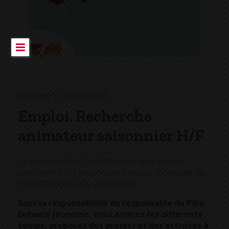
Vendredi 10 Janvier 2025
Emploi. Recherche
animateur saisonnier H/F
La commune de Combrit recrute un animateur
saisonnier (H/F) pour l’espace jeunes, à compter du
10/02/2025 jusqu’au 23/02/2025.
Sous la responsabilité du responsable du Pôle
Enfance Jeunesse, vous animez les différents
temps, proposez des projets et des activités à