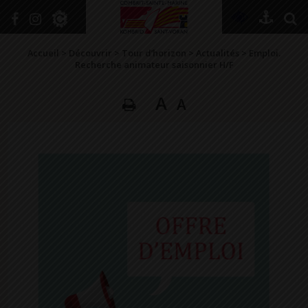
+
Confort
Accueil
>
Découvrir
>
Tour d’horizon
>
Actualités
>
Emploi.
Recherche animateur saisonnier H/F
A
A
DÉCOUVRIR
VIVRE ICI
SE RENSEIGNER
SE DIVERTIR
GRANDIR
NAVIGUER