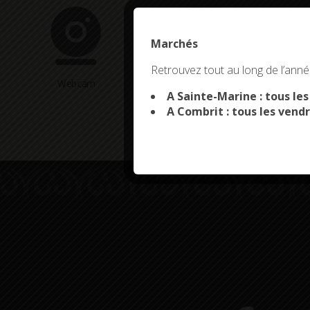
Marchés
This site uses co
Retrouvez tout au long de l’année
Webcam
Arrêtés en cours
A Sainte-Marine : tous le
A Combrit : tous les vendr