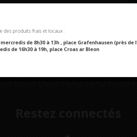
okies and gives you control over what you want to activate
 des produits frais et locaux :
Démarches
Menus du
OK, ACCEPT ALL
PERSONALIZE
administratives
restaurant scolaire
u
s mercredis de 8h30 à 13h , place Grafenhausen (près d
edis de 16h30 à 19h, place Croas ar Bleon
Restez connectés