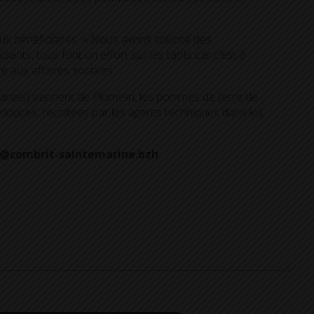
x bénéficiaires. « Nous avons sollicité des
nts, tous font un effort sur les tarifs car c’est à
te aux affaires sociales.
panais) viennent de Plomelin, les pommes de terre de
 douces, récoltées par les agents techniques dans les
cas@combrit-saintemarine.bzh