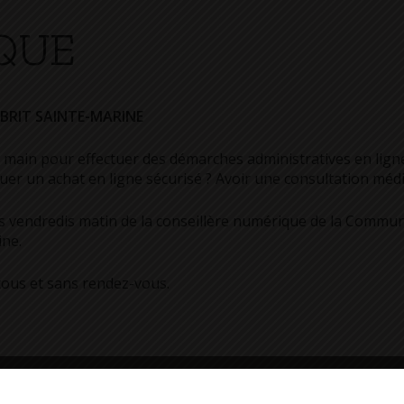
QUE
BRIT SAINTE-MARINE
 main pour effectuer des démarches administratives en ligne
er un achat en ligne sécurisé ? Avoir une consultation médic
s vendredis matin de la conseillère numérique de la Comm
ine.
tous et sans rendez-vous.