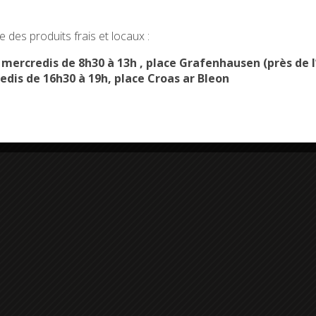
okies and gives you control over what you want to activate
 des produits frais et locaux :
OK, ACCEPT ALL
PERSONALIZE
s mercredis de 8h30 à 13h , place Grafenhausen (près d
edis de 16h30 à 19h, place Croas ar Bleon