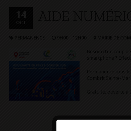
+
AIDE NUMÉRI
Confort
14
OCT
PERMANENCE
9H00 - 12H00
MAIRIE DE COM
Besoin d’un coup de
smartphone ? Effectu
Permanence tous le
Combrit Sainte-Mar
Gratuite, ouverte à 