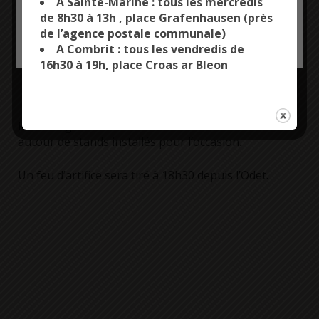
A Sainte-Marine : tous les mercredis
proposent de
de 8h30 à 13h , place Grafenhausen (près
fêter Noël au
de l’agence postale communale)
OK, ACCEPT ALL
PERSONALIZE
Port de Sainte-
A Combrit : tous les vendredis de
Marine le samedi
16h30 à 19h, place Croas ar Bleon
14 décembre dès
17h.
Petits et grands sont invités à venir déambuler
autour de stands installés pour l’occasion.
Un feu d’artifice sera tiré à 18h30 depuis l’Odet.