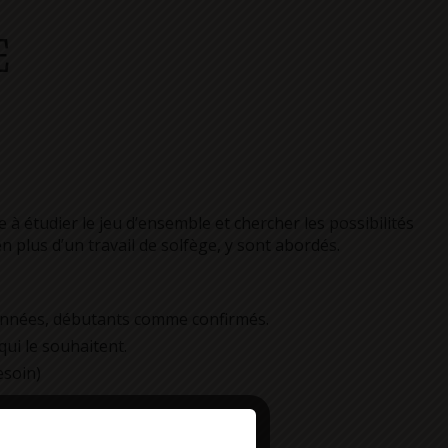
E
 à étudier le jeu d’ensemble et chercher les possibilités
plus d’un travail de solfège, y sont abordés.
années, débutants comme confirmés.
 qui le souhaitent.
esoin)