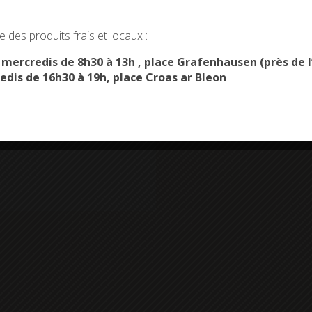
okies and gives you control over what you want to activate
 des produits frais et locaux :
instrumentistes et donner lieu à la mise en place de group
OK, ACCEPT ALL
PERSONALIZE
s mercredis de 8h30 à 13h , place Grafenhausen (près d
edis de 16h30 à 19h, place Croas ar Bleon