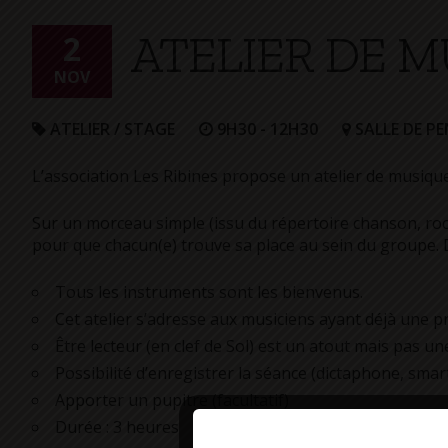
+
ATELIER DE 
Confort
2
NOV
ATELIER / STAGE
9H30 - 12H30
SALLE DE P
L’association Les Ribines propose un atelier de musiqu
Sur un morceau simple (issu du répertoire chanson, rock,
pour que chacun(e) trouve sa place au sein du groupe. D
Tous les instruments sont les bienvenus.
Cet atelier s’adresse aux musiciens ayant déjà une
Être lecteur (en clef de Sol) est un atout mais pas une 
Possibilité d’enregistrer la séance (dictaphone, sm
Apporter un pupitre (facultatif)
Durée : 3 heures