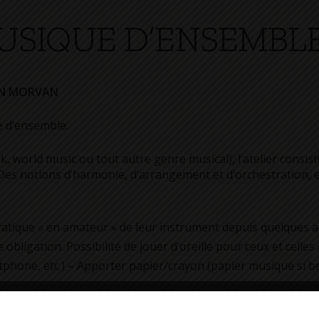
MUSIQUE D’ENSEMBL
EN MORVAN
e d’ensemble.
 world music ou tout autre genre musical), l’atelier consiste
es notions d’harmonie, d’arrangement et d’orchestration, en 
 pratique « en amateur » de leur instrument depuis quelques 
obligation. Possibilité de jouer d’oreille pour ceux et celles
artphone, etc.) – Apporter papier/crayon (papier musique si b