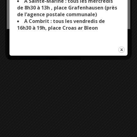
A Sainte-Marine : tous les mercredis
Renseignements
de 8h30 à 13h , place Grafenhausen (près
& inscriptions au
de l’agence postale communale)
OK, ACCEPT ALL
PERSONALIZE
02 98 56 36 09.
A Combrit : tous les vendredis de
16h30 à 19h, place Croas ar Bleon