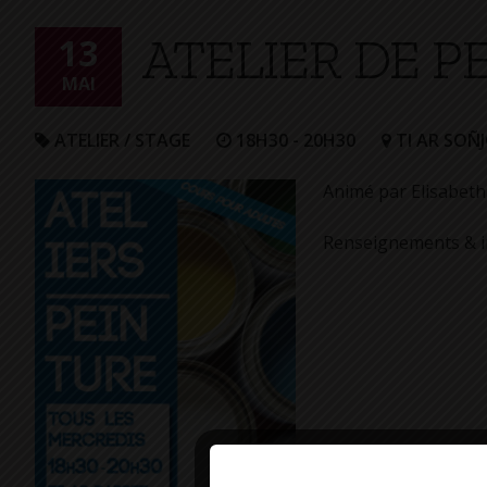
+
ATELIER DE P
Confort
13
MAI
ATELIER / STAGE
18H30 - 20H30
TI AR SOÑ
Animé par Elisabet
Renseignements & in