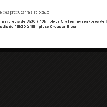
okies and gives you control over what you want to activate
 des produits frais et locaux :
OK, ACCEPT ALL
PERSONALIZE
s mercredis de 8h30 à 13h , place Grafenhausen (près d
edis de 16h30 à 19h, place Croas ar Bleon