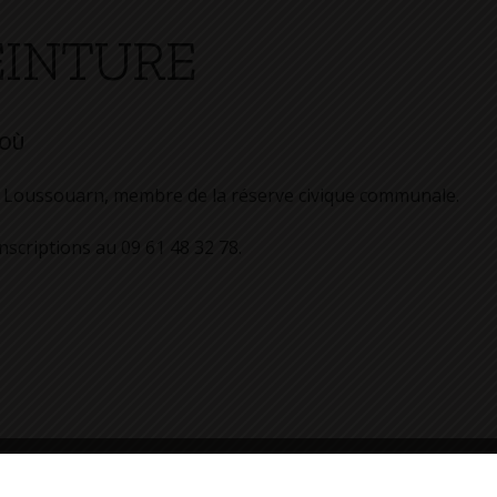
EINTURE
JOÙ
h Loussouarn, membre de la réserve civique communale.
scriptions au 09 61 48 32 78.