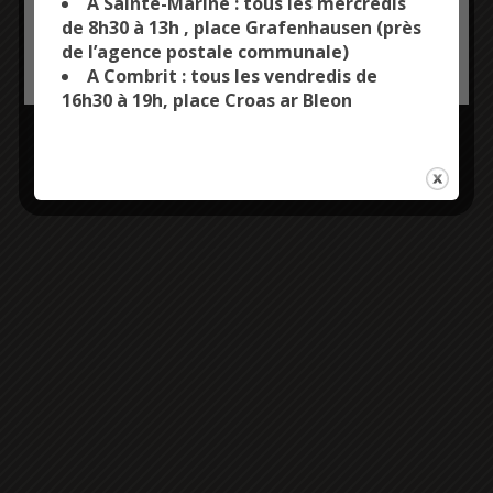
A Sainte-Marine : tous les mercredis
gratuite)
de 8h30 à 13h , place Grafenhausen (près
de l’agence postale communale)
OK, ACCEPT ALL
PERSONALIZE
02 98 51 90 81
A Combrit : tous les vendredis de
16h30 à 19h, place Croas ar Bleon
bibliotheque@combrit-
saintemarine.fr