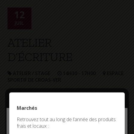
+
Confort
12
JUIL
ATELIER
D’ÉCRITURE
ATELIER / STAGE
14H30 - 17H00
ESPACE
SPORTIF DE CROAS-VER
Animé par
Hélène Kervarec,
professeur de
Marchés
lettres.
Deny all cookies
Retrouvez tout au long de l’année des produits
frais et locaux :
This site uses cookies and gives you control over what
you want to activate