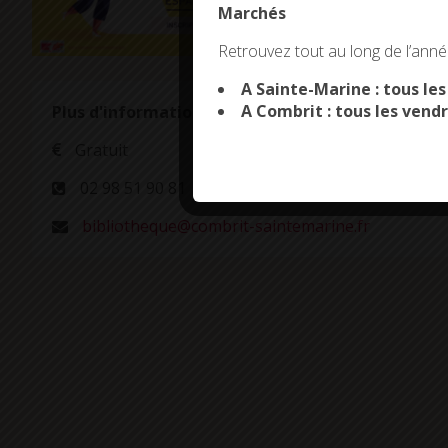
Marchés
This site uses co
Retrouvez tout au long de l’année
A Sainte-Marine : tous le
A Combrit : tous les vendr
Plus d'informations
Gratuit
02 98 51 90 81
bibliotheque@combrit-saintemarine.fr