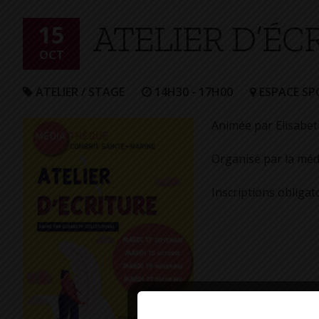
+
ATELIER D’ÉC
Confort
15
OCT
ATELIER / STAGE
14H30 - 17H00
ESPACE SP
Animée par Elisabeth
Organisé par la méd
Inscriptions obligat