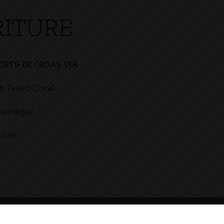
RITURE
ORTIF DE CROAS-VER
 Teillet-Duval.
iathèque.
oires.