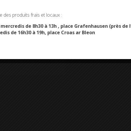
okies and gives you control over what you want to activate
 des produits frais et locaux :
OK, ACCEPT ALL
PERSONALIZE
s mercredis de 8h30 à 13h , place Grafenhausen (près d
edis de 16h30 à 19h, place Croas ar Bleon