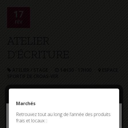
+
Confort
17
FÉV
ATELIER
D’ÉCRITURE
ATELIER / STAGE
14H30 - 17H00
ESPACE
SPORTIF DE CROAS-VER
Animée par
Elisabeth Teillet-
Duval.
Marchés
Deny all cookies
Retrouvez tout au long de l’année des produits
Organisé par la
frais et locaux :
médiathèque.
This site uses cookies and gives you control over what
you want to activate