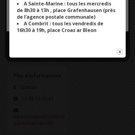
A Sainte-Marine : tous les mercredis
Inscriptions
de 8h30 à 13h , place Grafenhausen (près
obligatoires.
de l’agence postale communale)
OK, ACCEPT ALL
PERSONALIZE
A Combrit : tous les vendredis de
16h30 à 19h, place Croas ar Bleon
Plus d'informations
Gratuit
02 98 51 90 81
bibliotheque@combrit-
saintemarine.bzh