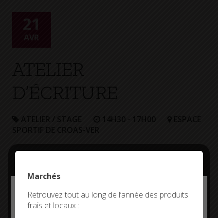
+
Confort
21
AVR
ATELIER
D’ÉCRITURE
ATELIER / STAGE
14H30 - 17H00
ESPACE
SPORTIF DE CROAS-VER
Animée par
Elisabeth Teillet-
Duval.
Marchés
Deny all cookies
Retrouvez tout au long de l’année des produits
Organisé par la
frais et locaux :
médiathèque.
This site uses cookies and gives you control over what
you want to activate