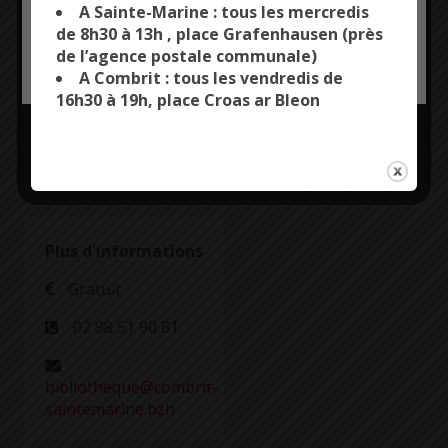
A Sainte-Marine : tous les mercredis
Inscriptions
de 8h30 à 13h , place Grafenhausen (près
obligatoires.
de l’agence postale communale)
OK, ACCEPT ALL
PERSONALIZE
A Combrit : tous les vendredis de
16h30 à 19h, place Croas ar Bleon
Plus d'informations
Gratuit
02 98 51 90 81
bibliotheque@combrit-
saintemarine.bzh