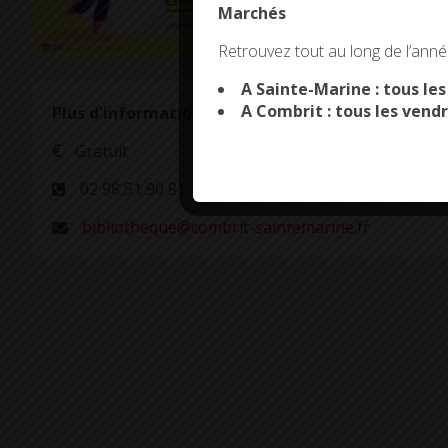
Marchés
This site uses co
Retrouvez tout au long de l’année
A Sainte-Marine : tous le
A Combrit : tous les vendr
Plus d'informations
Gratuit
02 98 51 90 81
bibliotheque@combrit-saintemarine.fr