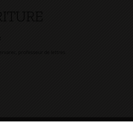
RITURE
R
rvarec, professeur de lettres.