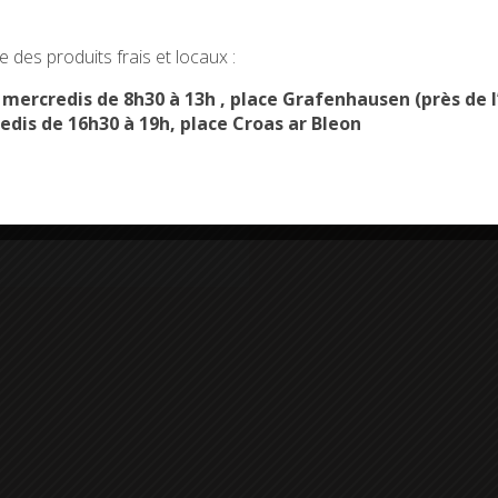
okies and gives you control over what you want to activate
 des produits frais et locaux :
OK, ACCEPT ALL
PERSONALIZE
s mercredis de 8h30 à 13h , place Grafenhausen (près d
edis de 16h30 à 19h, place Croas ar Bleon