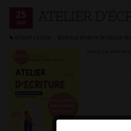
ATELIER D’ÉC
25
JAN
ATELIER / STAGE
ESPACE SPORTIF DE CROAS-VE
Animé par Hélène Ke