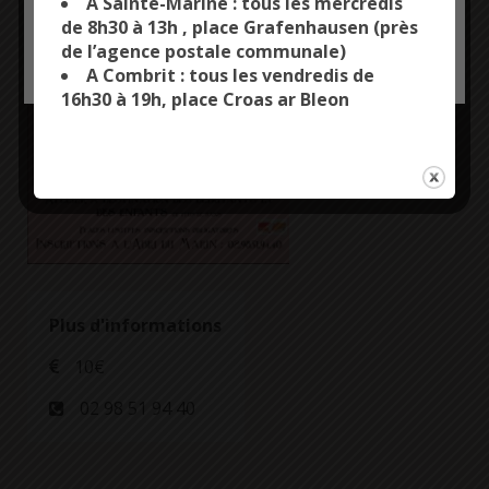
A Sainte-Marine : tous les mercredis
de 8h30 à 13h , place Grafenhausen (près
Animé par Patrice
de l’agence postale communale)
Daoulas.
OK, ACCEPT ALL
PERSONALIZE
A Combrit : tous les vendredis de
16h30 à 19h, place Croas ar Bleon
Plus d'informations
10€
02 98 51 94 40