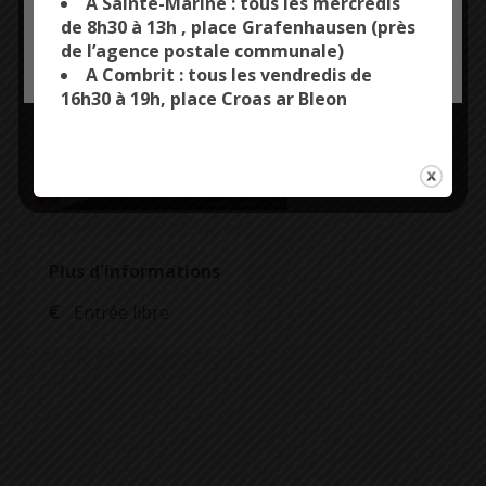
A Sainte-Marine : tous les mercredis
de 8h30 à 13h , place Grafenhausen (près
de l’agence postale communale)
OK, ACCEPT ALL
PERSONALIZE
A Combrit : tous les vendredis de
16h30 à 19h, place Croas ar Bleon
Plus d'informations
Entrée libre