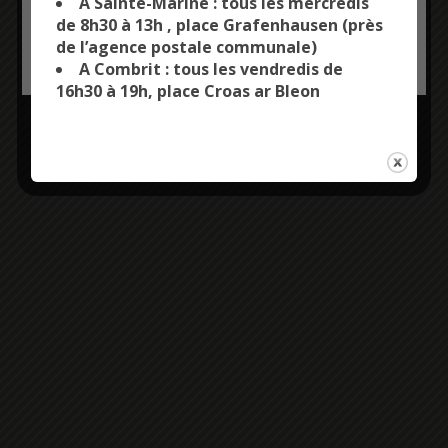
A Sainte-Marine : tous les mercredis
Plus d'informations
de 8h30 à 13h , place Grafenhausen (près
de l’agence postale communale)
OK, ACCEPT ALL
PERSONALIZE
Entrée libre
A Combrit : tous les vendredis de
16h30 à 19h, place Croas ar Bleon
02 98 87 39 50