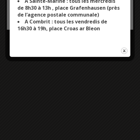
Plus d'informations
A Sainte-Marine : tous les mercredis
de 8h30 à 13h , place Grafenhausen (près
Entrée libre
de l’agence postale communale)
OK, ACCEPT ALL
PERSONALIZE
A Combrit : tous les vendredis de
16h30 à 19h, place Croas ar Bleon