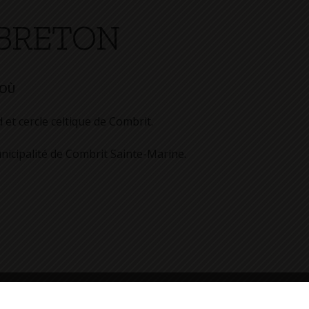
 BRETON
JOÙ
et cercle celtique de Combrit.
nicipalité de Combrit Sainte-Marine.