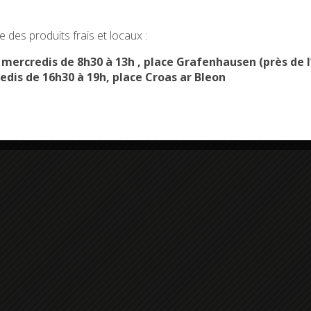
okies and gives you control over what you want to activate
 des produits frais et locaux :
OK, ACCEPT ALL
PERSONALIZE
s mercredis de 8h30 à 13h , place Grafenhausen (près d
edis de 16h30 à 19h, place Croas ar Bleon