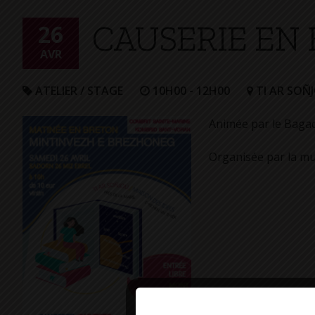
+
CAUSERIE EN
Confort
26
AVR
ATELIER / STAGE
10H00 - 12H00
TI AR SOÑ
Animée par le Bagad 
Organisée par la mu