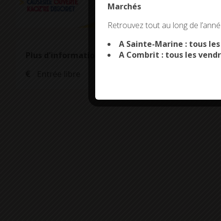
Marchés
This site uses co
Retrouvez tout au long de l’année
A Sainte-Marine : tous le
A Combrit : tous les vendr
Plus d'informations
Entrée libre