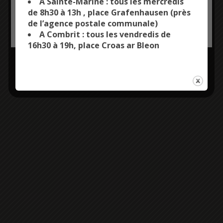
A Sainte-Marine : tous les mercredis
de 8h30 à 13h , place Grafenhausen (près
de l’agence postale communale)
OK, ACCEPT ALL
PERSONALIZE
A Combrit : tous les vendredis de
16h30 à 19h, place Croas ar Bleon