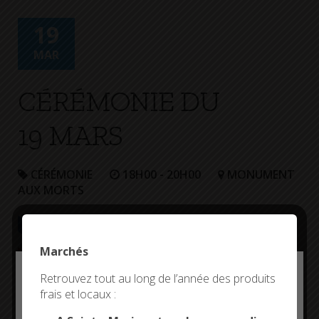
+
Confort
19
MAR
CÉRÉMONIE DU
19 MARS
CÉRÉMONIE
18H00 - 20H00
MONUMENT
AUX MORTS
Marchés
Deny all cookies
Retrouvez tout au long de l’année des produits
frais et locaux :
This site uses cookies and gives you control over what
you want to activate