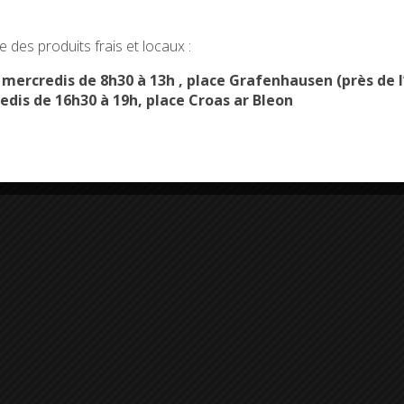
okies and gives you control over what you want to activate
 des produits frais et locaux :
OK, ACCEPT ALL
PERSONALIZE
s mercredis de 8h30 à 13h , place Grafenhausen (près d
edis de 16h30 à 19h, place Croas ar Bleon