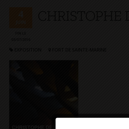
+
CHRISTOPHE 
Confort
4
JUIN
FIN LE
03/07/2016
EXPOSITION
FORT DE SAINTE-MARINE