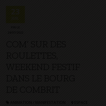
+
Confort
23
JUIL
FIN LE
24/07/2022
COM’ SUR DES
ROULETTES,
WEEKEND FESTIF
DANS LE BOURG
DE COMBRIT
ANIMATION / MANIFESTATION
ESPACE