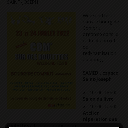
SAINT-JOSEPH
Weekend festif
dans le bourg de
Combrit,
organisé dans le
cadre du projet
de
redynamisation
du bourg.
SAMEDI, espace
Saint-Joseph
10h00-18h00 :
Salon du livre
10h00-12h00 :
Atelier
réparation des
roulettes
à la maison Liberman