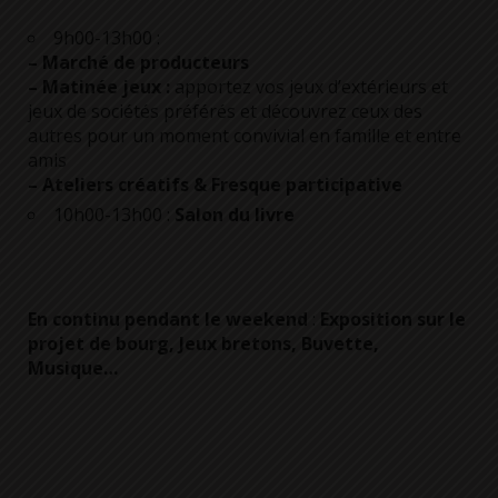
9h00-13h00 :
– Marché de producteurs
– Matinée
jeux :
apportez vos jeux d’extérieurs et
jeux de sociétés préférés et découvrez ceux des
autres pour un moment convivial en famille et entre
amis
– Ateliers créatifs & Fresque participative
10h00-13h00 :
Salon du livre
En continu pendant le weekend
:
Exposition sur le
projet de bourg, Jeux bretons, Buvette,
Musique…