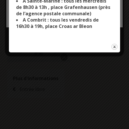
A Sainte-Marine : tous les mercredis
animations
de 8h30 à 13h , place Grafenhausen (près
de l’agence postale communale)
OK, ACCEPT ALL
PERSONALIZE
A Combrit : tous les vendredis de
16h30 à 19h, place Croas ar Bleon
Plus d'informations
Entrée libre