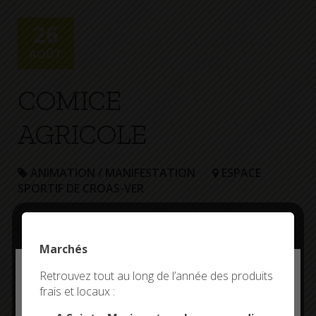
+
Confort
26
AOÛT
COMICE
AGRICOLE
ANIMATION / MANIFESTATION
ESPACE
SPORTIF DE CROAS-VER
– Repas champêtre
à partir de 12h
Marchés
– Chevaux et bovins
en concours
Deny all cookies
Retrouvez tout au long de l’année des produits
– promenades en
frais et locaux :
This site uses cookies and gives you control over what
attelages
you want to activate
– nombreuses