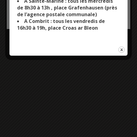
A Sainte-Marine : tous les mercredis
cérémonie qui se
de 8h30 à 13h , place Grafenhausen (près
tiendra à 11 h au
de l’agence postale communale)
OK, ACCEPT ALL
PERSONALIZE
Monument aux
A Combrit : tous les vendredis de
Morts.
16h30 à 19h, place Croas ar Bleon