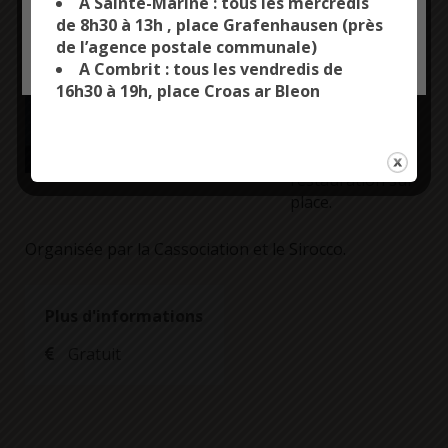
A Sainte-Marine : tous les mercredis
de 8h30 à 13h , place Grafenhausen (près
de l’agence postale communale)
OK, ACCEPT ALL
PERSONALIZE
A Combrit : tous les vendredis de
Devant le bar Le
16h30 à 19h, place Croas ar Bleon
Sirocco – Rue
Général de
Gaulle.
Buvette et
restauration sur
place.
Organisée par la Cassociation et le Sirocco.
Plus d'informations
Gratuit