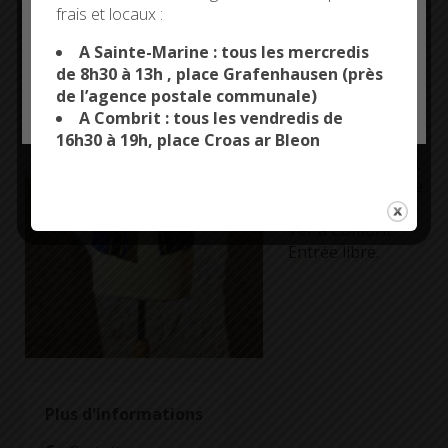
La Maison Le
frais et locaux :
This site uses cookies and gives you control over what
Minor et la
you want to activate
A Sainte-Marine : tous les mercredis
grande broderie
de 8h30 à 13h , place Grafenhausen (près
Conférence
de l’agence postale communale)
animée par Gildas
OK, ACCEPT ALL
PERSONALIZE
A Combrit : tous les vendredis de
Le Minor et Armel
16h30 à 19h, place Croas ar Bleon
Morgant,
mercredi 20 juillet
à 18h30 à l’Espace
Sportif de Croas
Ver à Combrit.
Entrée libre.
Plus d'informations