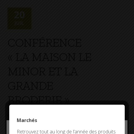
+
Confort
20
JUIL
CONFÉRENCE
« LA MAISON LE
MINOR ET LA
GRANDE
BRODERIE »
CONFÉRENCE
18H30 - 20H00
ESPACE
Marchés
SPORTIF DE CROAS-VER
Deny all cookies
Retrouvez tout au long de l’année des produits