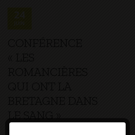
24
JUIN
CONFÉRENCE
« LES
ROMANCIÈRES
QUI ONT LA
BRETAGNE DANS
LE SANG »
ANIMATION / MANIFESTATION
18H00 -