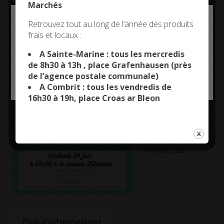
Marchés
19H30
TI AR SOÑJOÙ
Deny all cookies
Retrouvez tout au long de l’année des produits
Valérie Michel,
frais et locaux :
médiatrice
This site uses cookies and gives you control over what
you want to activate
d’événements
A Sainte-Marine : tous les mercredis
littéraires,
de 8h30 à 13h , place Grafenhausen (près
animera une
de l’agence postale communale)
OK, ACCEPT ALL
PERSONALIZE
conférence sur
A Combrit : tous les vendredis de
les romancières
16h30 à 19h, place Croas ar Bleon
attachées à la
Bretagne, parmi
lesquelles
Nathalie Broc et
Marie Sizun.
Plus d'informations