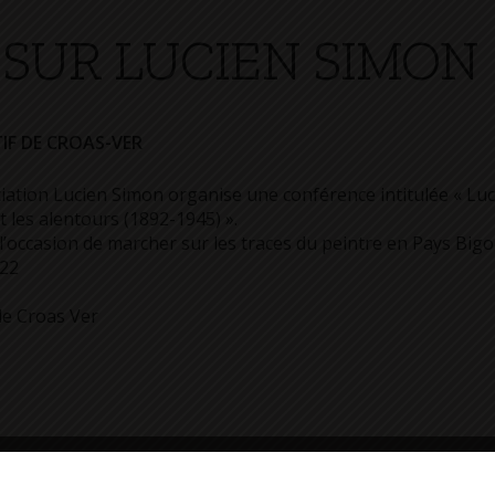
SUR LUCIEN SIMON
IF DE CROAS-VER
sociation Lucien Simon organise une conférence intitulée « L
t les alentours (1892-1945) ».
l’occasion de marcher sur les traces du peintre en Pays Big
022
de Croas Ver