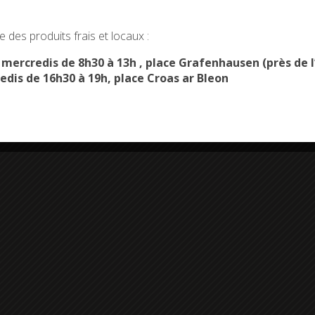
okies and gives you control over what you want to activate
 des produits frais et locaux :
OK, ACCEPT ALL
PERSONALIZE
s mercredis de 8h30 à 13h , place Grafenhausen (près d
edis de 16h30 à 19h, place Croas ar Bleon