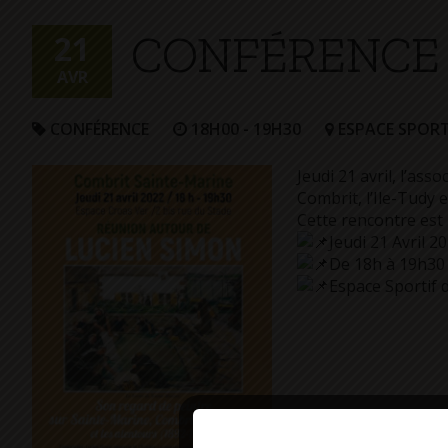
+
CONFÉRENCE 
Confort
21
AVR
CONFÉRENCE
18H00 - 19H30
ESPACE SPORT
Jeudi 21 avril, l’as
Combrit, l’Ile-Tudy e
Cette rencontre est 
Jeudi 21 Avril 2
De 18h à 19h30
Espace Sportif 