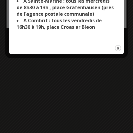
A Sainte-Marine : tous les mercredis
de 8h30 à 13h , place Grafenhausen (près
de l’agence postale communale)
OK, ACCEPT ALL
PERSONALIZE
A Combrit : tous les vendredis de
16h30 à 19h, place Croas ar Bleon